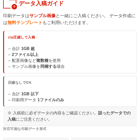
データ入稿ガイド
印刷データは
サンプル画像
と一緒にご入稿ください。 データ作成に
は
無料テンプレート
もご利用いただけます。
zip圧縮して入稿
合計
1GB 超
2ファイル以上
配置画像など
複数種
を使用
サンプル画像を
同梱する
場合
圧縮なしでOK
合計
1GB 以下
印刷用データ
1ファイルのみ
※ 入稿前に必ずデータの内容をご確認ください。
誤ったデータでの
入稿
にご注意ください。
対応可能な印刷データ形式