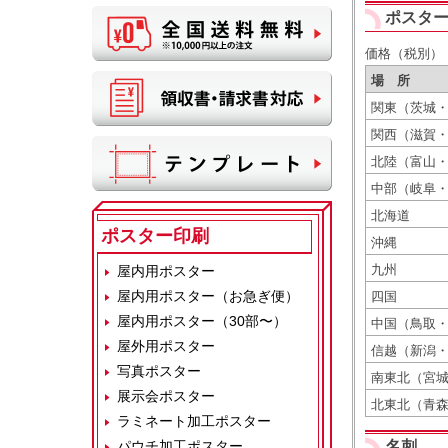
ポスタ
価格（税別）
場 所
関東（茨城
関西（滋賀
北陸（富山
中部（岐阜
北海道
ポスター印刷
沖縄
九州
屋内用ポスター
屋内用ポスター（お急ぎ便）
四国
屋内用ポスター（30部〜）
中国（鳥取
屋外用ポスター
信越（新潟
写真ポスター
南東北（宮
展示会ポスター
北東北（青
ラミネート加工ポスター
パウチ加工ポスター
名刺