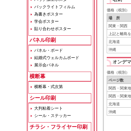
バックライトフィルム
価格（税別）
為書きポスター
場 所
学会ポスター
関東・関西
貼り合わせポスター
上
パネル印刷
北海道
沖縄
パネル・ボード
結婚式ウェルカムボード
オンデマ
展示会パネル
価格（税別）
横断幕
ページ数
横断幕・式次第
関西・関東
関西・関東
シール印刷
北海道
大判粘着シート
沖縄
シール・ステッカー
チラシ・フライヤー印刷