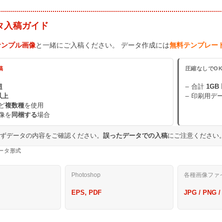
タ入稿ガイド
サンプル画像
と一緒にご入稿ください。 データ作成には
無料テンプレー
稿
圧縮なしでO
超
合計
1GB
以上
印刷用デ
ど
複数種
を使用
像を
同梱する
場合
必ずデータの内容をご確認ください。
誤ったデータでの入稿
にご注意ください
ータ形式
Photoshop
各種画像ファ
EPS, PDF
JPG / PNG /