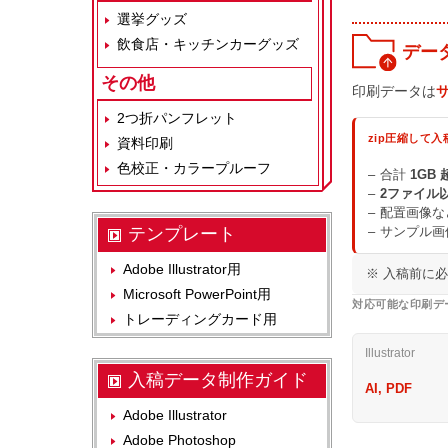
選挙グッズ
飲食店・キッチンカーグッズ
デー
その他
印刷データは
2つ折パンフレット
zip圧縮して入
資料印刷
色校正・カラープルーフ
合計
1GB 
2ファイル
配置画像な
テンプレート
サンプル画
Adobe Illustrator用
※ 入稿前に
Microsoft PowerPoint用
対応可能な印刷デ
トレーディングカード用
Illustrator
入稿データ制作ガイド
AI, PDF
Adobe Illustrator
Adobe Photoshop