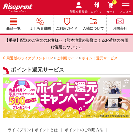
0
メニュー
新規会員登録
ログイン
カート
商品一覧
よくある質問
ご利用ガイド
入稿について
お問合せ
【重要】配送のご注文のお客様へ（熊本地震の影響によるお荷物のお届
け遅延について）
印刷通販のライズプリントTOP
>
ご利用ガイド
>
ポイント還元サービス
ポイント還元サービス
ライズプリントポイントとは
｜
ポイントのご利用方法
｜