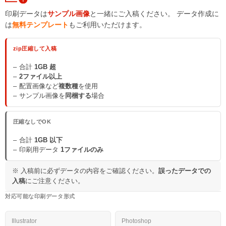
印刷データは
サンプル画像
と一緒にご入稿ください。 データ作成に
は
無料テンプレート
もご利用いただけます。
zip圧縮して入稿
合計
1GB 超
2ファイル以上
配置画像など
複数種
を使用
サンプル画像を
同梱する
場合
圧縮なしでOK
合計
1GB 以下
印刷用データ
1ファイルのみ
※ 入稿前に必ずデータの内容をご確認ください。
誤ったデータでの
入稿
にご注意ください。
対応可能な印刷データ形式
Illustrator
Photoshop