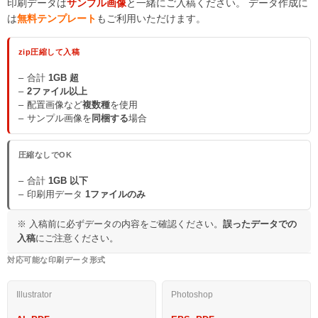
印刷データは
サンプル画像
と一緒にご入稿ください。 データ作成に
は
無料テンプレート
もご利用いただけます。
zip圧縮して入稿
合計
1GB 超
2ファイル以上
配置画像など
複数種
を使用
サンプル画像を
同梱する
場合
圧縮なしでOK
合計
1GB 以下
印刷用データ
1ファイルのみ
※ 入稿前に必ずデータの内容をご確認ください。
誤ったデータでの
入稿
にご注意ください。
対応可能な印刷データ形式
Illustrator
Photoshop