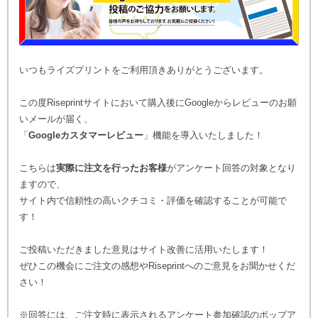
いつもライズプリントをご利用頂きありがとうございます。
この度Riseprintサイトにおいて購入後にGoogleからレビューのお願
いメールが届く、
「
Googleカスタマーレビュー
」機能を導入いたしました！
こちらは
実際に注文を行ったお客様
がアンケート回答の対象となり
ますので、
サイト内で信頼性の高いクチコミ・評価を確認することが可能で
す！
ご投稿いただきました意見はサイト改善に活用いたします！
ぜひこの機会にご注文の感想やRiseprintへのご意見をお聞かせくだ
さい！
※回答には、ご注文時に表示されるアンケート参加確認のポップア