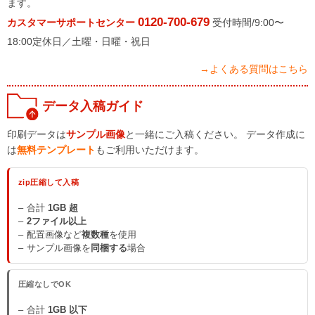
ます。
0120-700-679
カスタマーサポートセンター
受付時間/9:00〜
18:00定休日／土曜・日曜・祝日
→よくある質問はこちら
データ入稿ガイド
印刷データは
サンプル画像
と一緒にご入稿ください。 データ作成に
は
無料テンプレート
もご利用いただけます。
zip圧縮して入稿
合計
1GB 超
2ファイル以上
配置画像など
複数種
を使用
サンプル画像を
同梱する
場合
圧縮なしでOK
合計
1GB 以下