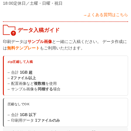
18:00定休日／土曜・日曜・祝日
→よくある質問はこちら
データ入稿ガイド
印刷データは
サンプル画像
と一緒にご入稿ください。 データ作成に
は
無料テンプレート
もご利用いただけます。
zip圧縮して入稿
合計
1GB 超
2ファイル以上
配置画像など
複数種
を使用
サンプル画像を
同梱する
場合
圧縮なしでOK
合計
1GB 以下
印刷用データ
1ファイルのみ