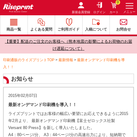
0
メニュー
新規会員登録
ログイン
カート
商品一覧
よくある質問
ご利用ガイド
入稿について
お問合せ
【重要】配送のご注文のお客様へ（熊本地震の影響によるお荷物のお届
け遅延について）
印刷通販のライズプリントTOP
>
最新情報
>
最新オンデマンド印刷機を導
入！！
お知らせ
2015年02月07日
最新オンデマンド印刷機を導入！！
ライズプリントではお客様の幅広い要望にお応えできるように2015
年2月より、 最新オンデマンド印刷機【富士ゼロックス社製
Versant 80 Press】を新しく導入いたしました。
A4：80ページ/分、 A3：44ページ/分の高速出力により、短納期で