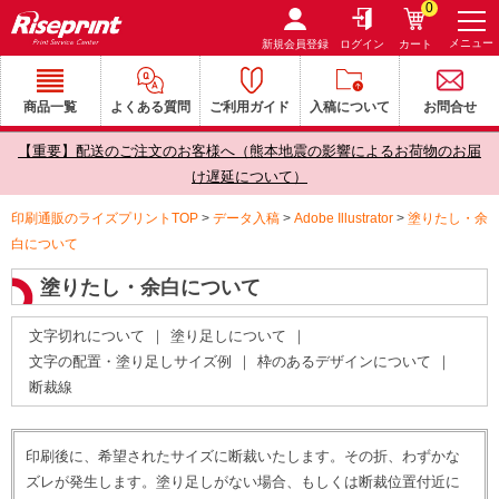
0
メニュー
新規会員登録
ログイン
カート
商品一覧
よくある質問
ご利用ガイド
入稿について
お問合せ
【重要】配送のご注文のお客様へ（熊本地震の影響によるお荷物のお届
け遅延について）
印刷通販のライズプリントTOP
>
データ入稿
>
Adobe Illustrator
>
塗りたし・余
白について
塗りたし・余白について
文字切れについて
｜
塗り足しについて
｜
文字の配置・塗り足しサイズ例
｜
枠のあるデザインについて
｜
断裁線
印刷後に、希望されたサイズに断裁いたします。その折、わずかな
ズレが発生します。塗り足しがない場合、もしくは断裁位置付近に