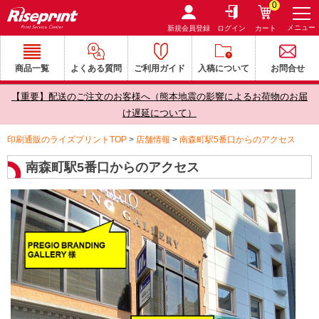
0
メニュー
新規会員登録
ログイン
カート
商品一覧
よくある質問
ご利用ガイド
入稿について
お問合せ
【重要】配送のご注文のお客様へ（熊本地震の影響によるお荷物のお届
け遅延について）
印刷通販のライズプリントTOP
>
店舗情報
>
南森町駅5番口からのアクセス
南森町駅5番口からのアクセス