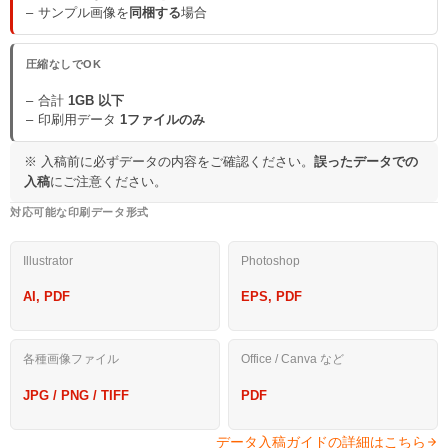
サンプル画像を
同梱する
場合
圧縮なしでOK
合計
1GB 以下
印刷用データ
1ファイルのみ
※ 入稿前に必ずデータの内容をご確認ください。
誤ったデータでの
入稿
にご注意ください。
対応可能な印刷データ形式
Illustrator
Photoshop
AI, PDF
EPS, PDF
各種画像ファイル
Office / Canva など
JPG / PNG / TIFF
PDF
データ入稿ガイドの詳細はこちら