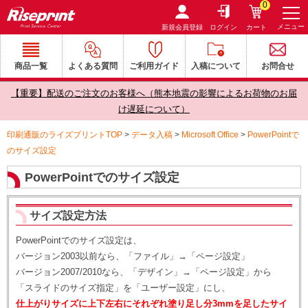
0
メニュー
新規会員登録
ログイン
カート
商品一覧
よくある質問
ご利用ガイド
入稿について
お問合せ
【重要】配送のご注文のお客様へ（熊本地震の影響によるお荷物のお届
け遅延について）
印刷通販のライズプリントTOP
>
データ入稿
>
Microsoft Office
>
PowerPointで
のサイズ設定
PowerPointでのサイズ設定
サイズ設定方法
PowerPointでのサイズ設定は、
バージョン2003以前なら、「ファイル」→「ページ設定」
バージョン2007/2010なら、「デザイン」→「ページ設定」から
「スライドのサイズ指定」を「ユーザー設定」にし、
仕上がりサイズに上下左右にそれぞれ塗り足し分3mmを足したサイ