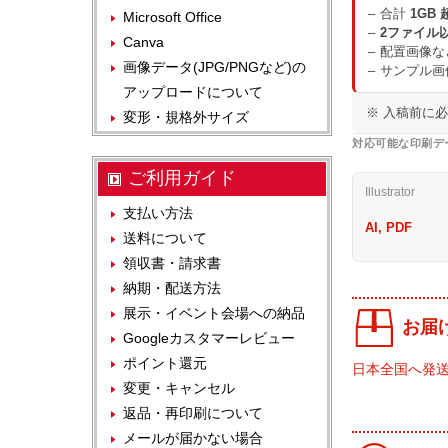
合計
1GB 
Microsoft Office
2ファイル
Canva
配置画像な
画像データ(JPG/PNGなど)の
サンプル画
アップロードについて
※ 入稿前に
変形・規格外サイズ
対応可能な印刷デ
ご利用ガイド
Illustrator
支払い方法
AI, PDF
送料について
領収書・請求書
納期・配送方法
展示・イベント会場への納品
お届
Googleカスタマーレビュー
ポイント還元
日本全国へ発
変更・キャンセル
返品・再印刷について
メールが届かない場合