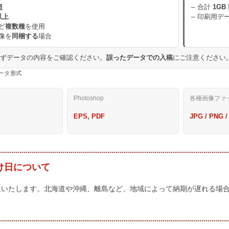
超
合計
1GB
以上
印刷用デ
ど
複数種
を使用
像を
同梱する
場合
必ずデータの内容をご確認ください。
誤ったデータでの入稿
にご注意ください
ータ形式
Photoshop
各種画像ファ
EPS, PDF
JPG / PNG /
け日について
送
いたします。北海道や沖縄、離島など、地域によって納期が遅れる場