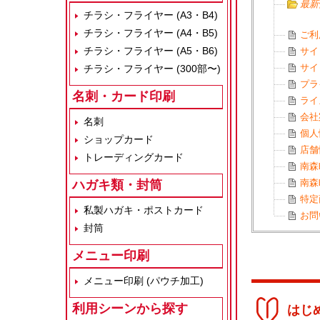
最新
チラシ・フライヤー (A3・B4)
チラシ・フライヤー (A4・B5)
ご利
チラシ・フライヤー (A5・B6)
サイ
サイ
チラシ・フライヤー (300部〜)
プラ
名刺・カード印刷
ライ
会社
名刺
個人
ショップカード
店舗
トレーディングカード
南森
南森
ハガキ類・封筒
特定
私製ハガキ・ポストカード
お問
封筒
メニュー印刷
メニュー印刷 (パウチ加工)
利用シーンから探す
はじ