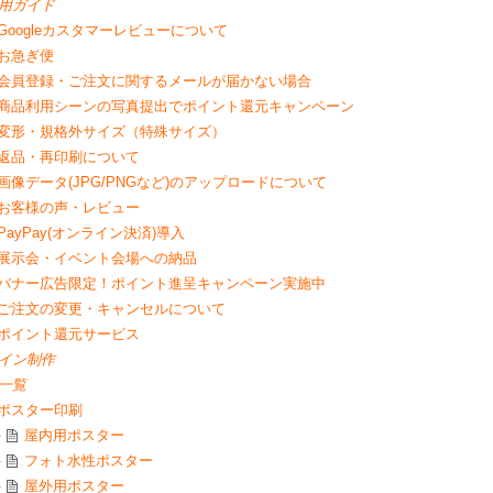
用ガイド
Googleカスタマーレビューについて
お急ぎ便
会員登録・ご注文に関するメールが届かない場合
商品利用シーンの写真提出でポイント還元キャンペーン
変形・規格外サイズ（特殊サイズ）
返品・再印刷について
画像データ(JPG/PNGなど)のアップロードについて
お客様の声・レビュー
PayPay(オンライン決済)導入
展示会・イベント会場への納品
バナー広告限定！ポイント進呈キャンペーン実施中
ご注文の変更・キャンセルについて
ポイント還元サービス
イン制作
一覧
ポスター印刷
屋内用ポスター
フォト水性ポスター
屋外用ポスター