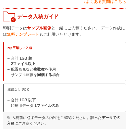
→よくある質問はこちら
データ入稿ガイド
印刷データは
サンプル画像
と一緒にご入稿ください。 データ作成に
は
無料テンプレート
もご利用いただけます。
zip圧縮して入稿
合計
1GB 超
2ファイル以上
配置画像など
複数種
を使用
サンプル画像を
同梱する
場合
圧縮なしでOK
合計
1GB 以下
印刷用データ
1ファイルのみ
※ 入稿前に必ずデータの内容をご確認ください。
誤ったデータでの
入稿
にご注意ください。