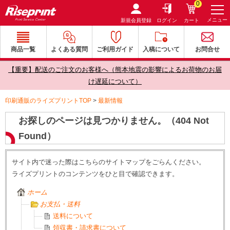
0
メニュー
新規会員登録
ログイン
カート
商品一覧
よくある質問
ご利用ガイド
入稿について
お問合せ
【重要】配送のご注文のお客様へ（熊本地震の影響によるお荷物のお届
け遅延について）
印刷通販のライズプリントTOP
>
最新情報
お探しのページは見つかりません。（404 Not
Found）
サイト内で迷った際はこちらのサイトマップをごらんください。
ライズプリントのコンテンツをひと目で確認できます。
ホーム
お支払・送料
送料について
領収書・請求書について