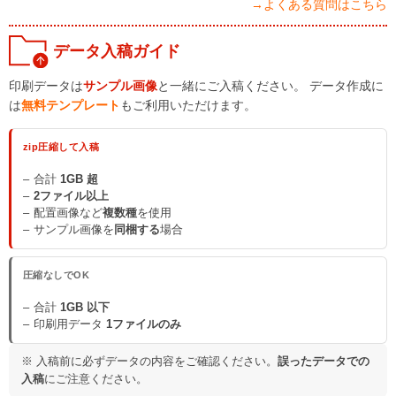
→よくある質問はこちら
データ入稿ガイド
印刷データは
サンプル画像
と一緒にご入稿ください。 データ作成に
は
無料テンプレート
もご利用いただけます。
zip圧縮して入稿
合計
1GB 超
2ファイル以上
配置画像など
複数種
を使用
サンプル画像を
同梱する
場合
圧縮なしでOK
合計
1GB 以下
印刷用データ
1ファイルのみ
※ 入稿前に必ずデータの内容をご確認ください。
誤ったデータでの
入稿
にご注意ください。