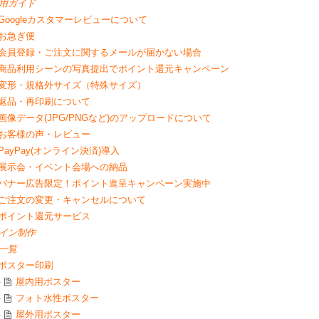
用ガイド
Googleカスタマーレビューについて
お急ぎ便
会員登録・ご注文に関するメールが届かない場合
商品利用シーンの写真提出でポイント還元キャンペーン
変形・規格外サイズ（特殊サイズ）
返品・再印刷について
画像データ(JPG/PNGなど)のアップロードについて
お客様の声・レビュー
PayPay(オンライン決済)導入
展示会・イベント会場への納品
バナー広告限定！ポイント進呈キャンペーン実施中
ご注文の変更・キャンセルについて
ポイント還元サービス
イン制作
一覧
ポスター印刷
屋内用ポスター
フォト水性ポスター
屋外用ポスター