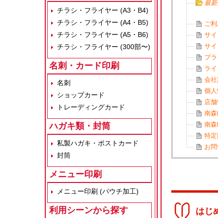
最新
チラシ・フライヤー (A3・B4)
チラシ・フライヤー (A4・B5)
ご利
チラシ・フライヤー (A5・B6)
サイ
サイ
チラシ・フライヤー (300部〜)
プラ
名刺・カード印刷
ライ
会社
名刺
個人
ショップカード
店舗
トレーディングカード
南森
南森
ハガキ類・封筒
特定
私製ハガキ・ポストカード
お問
封筒
メニュー印刷
メニュー印刷 (パウチ加工)
利用シーンから探す
はじ