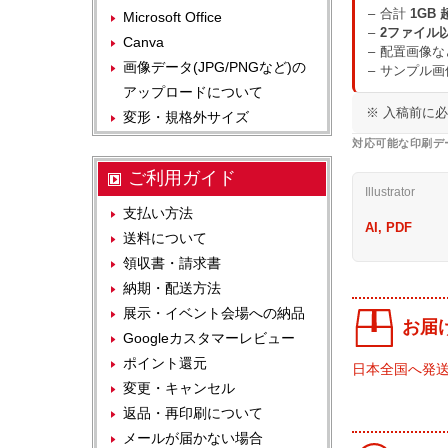
合計
1GB 
Microsoft Office
2ファイル
Canva
配置画像な
画像データ(JPG/PNGなど)の
サンプル画
アップロードについて
※ 入稿前に
変形・規格外サイズ
対応可能な印刷デ
ご利用ガイド
Illustrator
支払い方法
AI, PDF
送料について
領収書・請求書
納期・配送方法
展示・イベント会場への納品
お届
Googleカスタマーレビュー
ポイント還元
日本全国へ発
変更・キャンセル
返品・再印刷について
メールが届かない場合