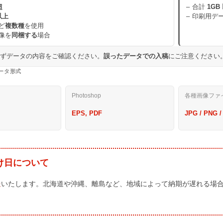
超
合計
1GB
以上
印刷用デ
ど
複数種
を使用
像を
同梱する
場合
必ずデータの内容をご確認ください。
誤ったデータでの入稿
にご注意ください
ータ形式
Photoshop
各種画像ファ
EPS, PDF
JPG / PNG /
け日について
送
いたします。北海道や沖縄、離島など、地域によって納期が遅れる場