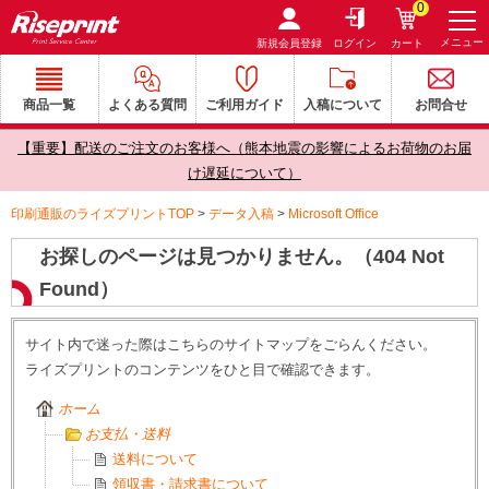
0
メニュー
新規会員登録
ログイン
カート
商品一覧
よくある質問
ご利用ガイド
入稿について
お問合せ
【重要】配送のご注文のお客様へ（熊本地震の影響によるお荷物のお届
け遅延について）
印刷通販のライズプリントTOP
>
データ入稿
>
Microsoft Office
お探しのページは見つかりません。（404 Not
Found）
サイト内で迷った際はこちらのサイトマップをごらんください。
ライズプリントのコンテンツをひと目で確認できます。
ホーム
お支払・送料
送料について
領収書・請求書について