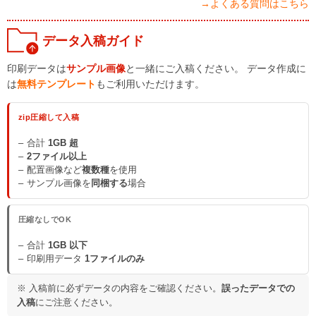
→よくある質問はこちら
データ入稿ガイド
印刷データは
サンプル画像
と一緒にご入稿ください。 データ作成に
は
無料テンプレート
もご利用いただけます。
zip圧縮して入稿
合計
1GB 超
2ファイル以上
配置画像など
複数種
を使用
サンプル画像を
同梱する
場合
圧縮なしでOK
合計
1GB 以下
印刷用データ
1ファイルのみ
※ 入稿前に必ずデータの内容をご確認ください。
誤ったデータでの
入稿
にご注意ください。