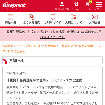
0
メニュー
新規会員登録
ログイン
カート
商品一覧
よくある質問
ご利用ガイド
入稿について
お問合せ
【重要】配送のご注文のお客様へ（熊本地震の影響によるお荷物のお届
け遅延について）
印刷通販のライズプリントTOP
>
最新情報
>
【重要】会員登録時の使用メール
アドレスのご注意
お知らせ
2021年05月26日
【重要】会員登録時の使用メールアドレスのご注意
会員登録にGmailアドレスをご使用の場合、ライズプリントより自
動返信されるメールが【迷惑メールボックス】へ送付される場合が
ございます。
会員登録後、自動返信メール記載のURLをアクセスで本登録完了と