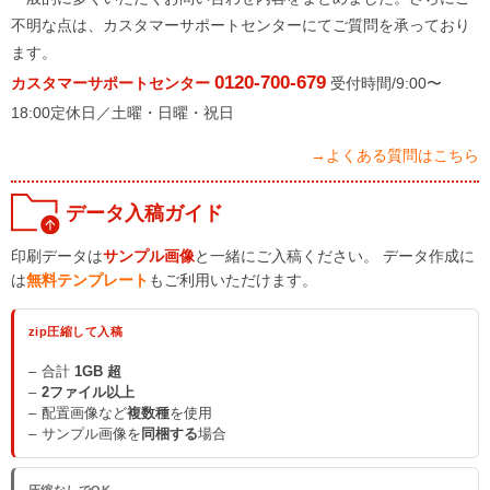
不明な点は、カスタマーサポートセンターにてご質問を承っており
ます。
0120-700-679
カスタマーサポートセンター
受付時間/9:00〜
18:00定休日／土曜・日曜・祝日
→よくある質問はこちら
データ入稿ガイド
印刷データは
サンプル画像
と一緒にご入稿ください。 データ作成に
は
無料テンプレート
もご利用いただけます。
zip圧縮して入稿
合計
1GB 超
2ファイル以上
配置画像など
複数種
を使用
サンプル画像を
同梱する
場合
圧縮なしでOK