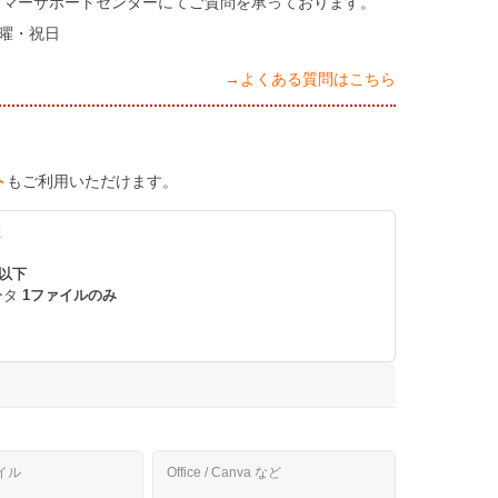
タマーサポートセンターにてご質問を承っております。
日曜・祝日
→よくある質問はこちら
ト
もご利用いただけます。
K
 以下
ータ
1ファイルのみ
。
イル
Office / Canva など