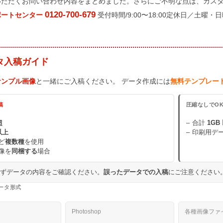
いただくお問い合わせ内容をまとめました。さらにご不明な点は、カス
0120-700-679
ポートセンター
受付時間/9:00〜18:00定休日／土曜・
タ入稿ガイド
サンプル画像
と一緒にご入稿ください。 データ作成には
無料テンプレー
稿
圧縮なしでO
超
合計
1GB
以上
印刷用デ
ど
複数種
を使用
像を
同梱する
場合
必ずデータの内容をご確認ください。
誤ったデータでの入稿
にご注意ください
ータ形式
Photoshop
各種画像ファ