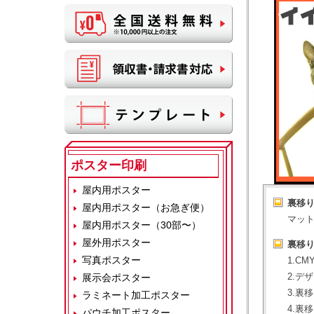
ポスター印刷
屋内用ポスター
裏移
屋内用ポスター（お急ぎ便）
マッ
屋内用ポスター（30部〜）
屋外用ポスター
裏移
写真ポスター
1.C
2.デ
展示会ポスター
3.裏
ラミネート加工ポスター
4.裏
パウチ加工ポスター