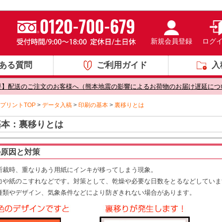
新規会員登録
ログ
ある質問
ご利用ガイド
入
要】配送のご注文のお客様へ（熊本地震の影響によるお荷物のお届け遅延につ
プリントTOP
>
データ入稿
>
印刷の基本
>
裏移りとは
基本：裏移りとは
の原因と対策
断裁時、重なりあう用紙にインキが移ってしまう現象。
力や紙のこすれなどです。対策として、乾燥や必要な日数をとるなどしていま
種類やデザイン、気象条件などにより防ぎきれない場合があります。