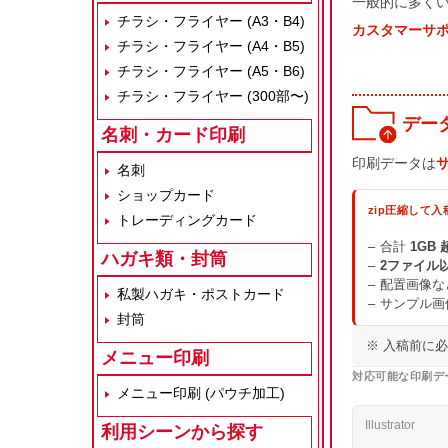
一般的に多く
チラシ・フライヤー (A3・B4)
カスタマーサ
チラシ・フライヤー (A4・B5)
チラシ・フライヤー (A5・B6)
チラシ・フライヤー (300部〜)
デー
名刺・カード印刷
印刷データは
名刺
ショップカード
zip圧縮して入
トレーディングカード
合計
1GB 
ハガキ類・封筒
2ファイル
配置画像な
私製ハガキ・ポストカード
サンプル画
封筒
※ 入稿前に
メニュー印刷
対応可能な印刷デ
メニュー印刷 (パウチ加工)
Illustrator
利用シーンから探す