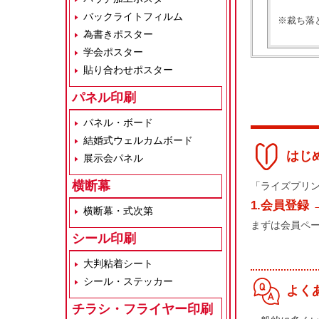
バックライトフィルム
※裁ち落
為書きポスター
学会ポスター
貼り合わせポスター
パネル印刷
パネル・ボード
結婚式ウェルカムボード
はじ
展示会パネル
横断幕
「ライズプリ
1.会員登録 
横断幕・式次第
まずは会員ペ
シール印刷
大判粘着シート
シール・ステッカー
よく
チラシ・フライヤー印刷