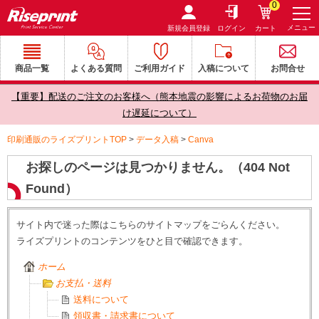
0
メニュー
新規会員登録
ログイン
カート
商品一覧
よくある質問
ご利用ガイド
入稿について
お問合せ
【重要】配送のご注文のお客様へ（熊本地震の影響によるお荷物のお届
け遅延について）
印刷通販のライズプリントTOP
>
データ入稿
>
Canva
お探しのページは見つかりません。（404 Not
Found）
サイト内で迷った際はこちらのサイトマップをごらんください。
ライズプリントのコンテンツをひと目で確認できます。
ホーム
お支払・送料
送料について
領収書・請求書について