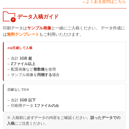
→よくある質問はこちら
データ入稿ガイド
印刷データは
サンプル画像
と一緒にご入稿ください。 データ作成に
は
無料テンプレート
もご利用いただけます。
zip圧縮して入稿
合計
1GB 超
2ファイル以上
配置画像など
複数種
を使用
サンプル画像を
同梱する
場合
圧縮なしでOK
合計
1GB 以下
印刷用データ
1ファイルのみ
※ 入稿前に必ずデータの内容をご確認ください。
誤ったデータでの
入稿
にご注意ください。