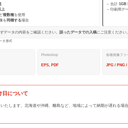
超
合計
1GB
以上
印刷用デ
ど
複数種
を使用
像を
同梱する
場合
必ずデータの内容をご確認ください。
誤ったデータでの入稿
にご注意ください
ータ形式
Photoshop
各種画像ファ
EPS, PDF
JPG / PNG /
け日について
送
いたします。北海道や沖縄、離島など、地域によって納期が遅れる場