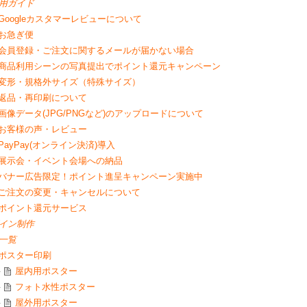
用ガイド
Googleカスタマーレビューについて
お急ぎ便
会員登録・ご注文に関するメールが届かない場合
商品利用シーンの写真提出でポイント還元キャンペーン
変形・規格外サイズ（特殊サイズ）
返品・再印刷について
画像データ(JPG/PNGなど)のアップロードについて
お客様の声・レビュー
PayPay(オンライン決済)導入
展示会・イベント会場への納品
バナー広告限定！ポイント進呈キャンペーン実施中
ご注文の変更・キャンセルについて
ポイント還元サービス
イン制作
一覧
ポスター印刷
屋内用ポスター
フォト水性ポスター
屋外用ポスター