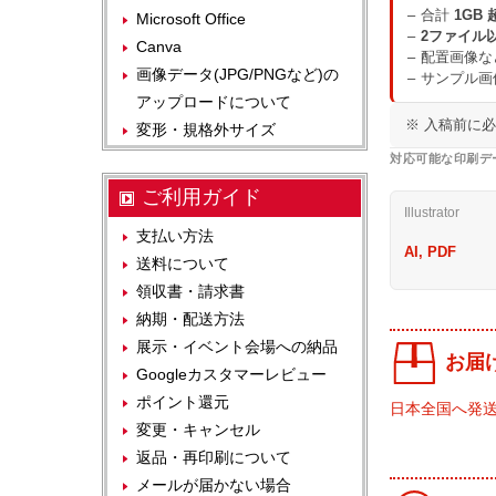
合計
1GB 
Microsoft Office
2ファイル
Canva
配置画像な
画像データ(JPG/PNGなど)の
サンプル画
アップロードについて
※ 入稿前に
変形・規格外サイズ
対応可能な印刷デ
ご利用ガイド
Illustrator
支払い方法
AI, PDF
送料について
領収書・請求書
納期・配送方法
展示・イベント会場への納品
お届
Googleカスタマーレビュー
ポイント還元
日本全国へ発
変更・キャンセル
返品・再印刷について
メールが届かない場合