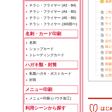
最新
チラシ・フライヤー (A3・B4)
チラシ・フライヤー (A4・B5)
ご利
チラシ・フライヤー (A5・B6)
サイ
サイ
チラシ・フライヤー (300部〜)
プラ
名刺・カード印刷
ライ
会社
名刺
個人
ショップカード
店舗
トレーディングカード
南森
南森
ハガキ類・封筒
特定
私製ハガキ・ポストカード
お問
封筒
メニュー印刷
メニュー印刷 (パウチ加工)
利用シーンから探す
はじ